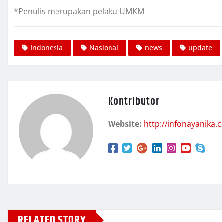
*Penulis merupakan pelaku UMKM
Indonesia
Nasional
news
update
Kontributor
Website:
http://infonayanika.
RELATED STORY