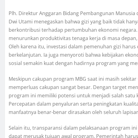
Plh. Direktur Anggaran Bidang Pembangunan Manusia d
Dwi Utami menegaskan bahwa gizi yang baik tidak hany
berkontribusi terhadap pertumbuhan ekonomi negara. Ma
menurunkan produktivitas tenaga kerja di masa depa
Oleh karena itu, investasi dalam pemenuhan gizi haru
berkelanjutan. Ia juga menyoroti bahwa kebijakan eko
sosial semakin kuat dengan hadirnya program yang me
Meskipun cakupan program MBG saat ini masih sekitar 0
memperluas cakupan sangat besar. Dengan target menca
program ini memiliki potensi untuk menjadi salah satu 
Percepatan dalam penyaluran serta peningkatan kualita
manfaatnya benar-benar dirasakan oleh seluruh lapisa
Selain itu, transparansi dalam pelaksanaan program in
dapat merusak tujuan awal program. Pemerintah harus