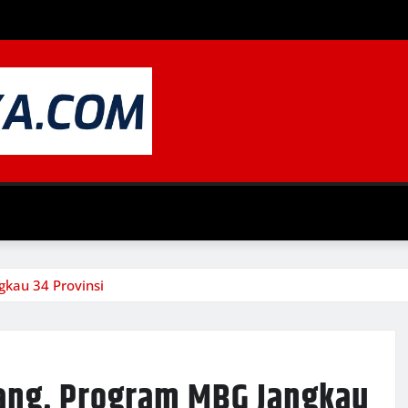
kau 34 Provinsi
rang, Program MBG Jangkau