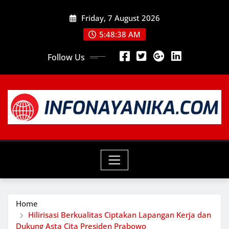
Skip
Friday, 7 August 2026
to
content
5:48:39 AM
Follow Us
Home
Hilirisasi Berkualitas Ciptakan Lapangan Kerja dan
Dukung Asta Cita Presiden Prabowo