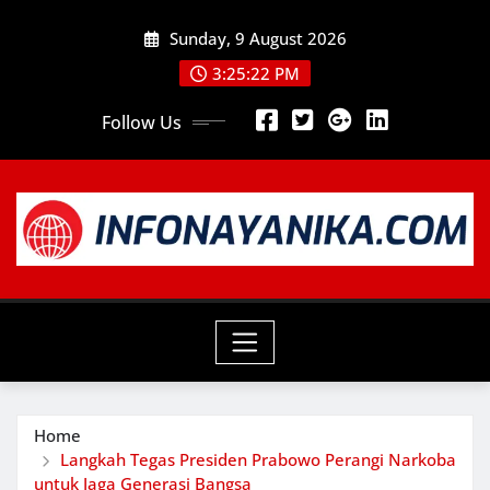
Skip
Sunday, 9 August 2026
to
content
3:25:24 PM
Follow Us
Home
Langkah Tegas Presiden Prabowo Perangi Narkoba
untuk Jaga Generasi Bangsa