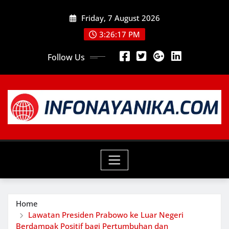
Skip
Friday, 7 August 2026
to
content
3:26:18 PM
Follow Us
Home
Lawatan Presiden Prabowo ke Luar Negeri
Berdampak Positif bagi Pertumbuhan dan