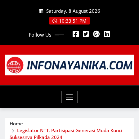
Skip
Saturday, 8 August 2026
to
content
10:33:52 PM
Follow Us
Home
Legislator NTT: Partisipasi Generasi Muda Kunci
Suksesnya Pilkada 2024