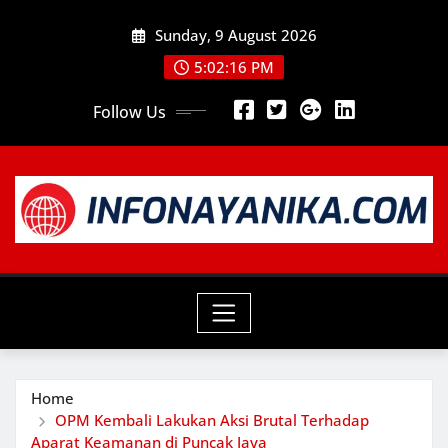
Skip
Sunday, 9 August 2026
to
content
5:02:17 PM
Follow Us
Home
OPM Kembali Lakukan Aksi Brutal Terhadap
Aparat Keamanan di Puncak Jaya