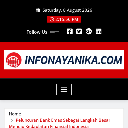
Skip
Saturday, 8 August 2026
to
content
2:15:58 PM
Follow Us
Home
Peluncuran Bank Emas Sebagai Langkah Besar
Menuju Kedaulatan Finansial Indonesia