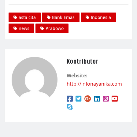
asta cita
Bank Emas
Indonesia
news
Prabowo
Kontributor
Website:
http://infonayanika.com