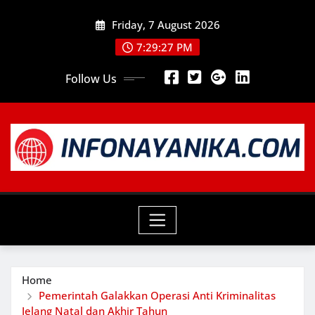
Skip
Friday, 7 August 2026
to
content
7:29:28 PM
Follow Us
Home
Pemerintah Galakkan Operasi Anti Kriminalitas
Jelang Natal dan Akhir Tahun