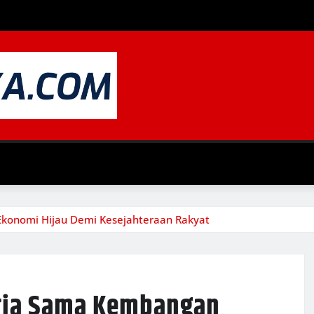
konomi Hijau Demi Kesejahteraan Rakyat
rja Sama Kembangan