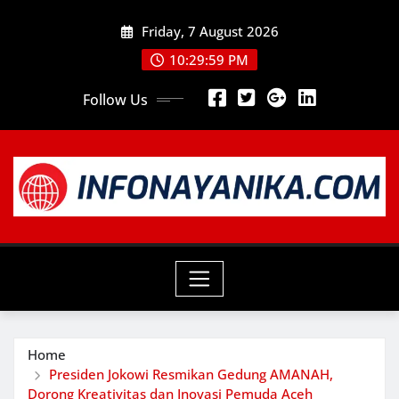
Skip
Friday, 7 August 2026
to
content
10:30:00 PM
Follow Us
Home
Presiden Jokowi Resmikan Gedung AMANAH,
Dorong Kreativitas dan Inovasi Pemuda Aceh