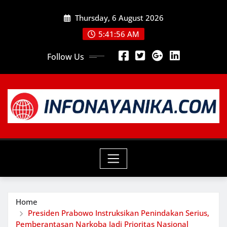
Skip
Thursday, 6 August 2026
to
content
5:41:57 AM
Follow Us
Home
Presiden Prabowo Instruksikan Penindakan Serius,
Pemberantasan Narkoba Jadi Prioritas Nasional