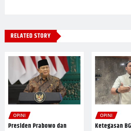
RELATED STORY
OPINI
OPINI
Presiden Prabowo dan
Ketegasan BG