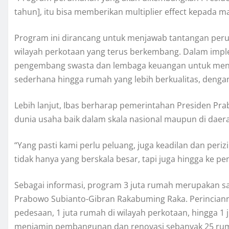
tahun], itu bisa memberikan multiplier effect kepada m
Program ini dirancang untuk menjawab tantangan peru
wilayah perkotaan yang terus berkembang. Dalam imp
pengembang swasta dan lembaga keuangan untuk menye
sederhana hingga rumah yang lebih berkualitas, dengan
Lebih lanjut, Ibas berharap pemerintahan Presiden Pr
dunia usaha baik dalam skala nasional maupun di daer
“Yang pasti kami perlu peluang, juga keadilan dan per
tidak hanya yang berskala besar, tapi juga hingga ke 
Sebagai informasi, program 3 juta rumah merupakan sa
Prabowo Subianto-Gibran Rakabuming Raka. Perinciann
pedesaan, 1 juta rumah di wilayah perkotaan, hingga 1 
menjamin pembangunan dan renovasi sebanyak 25 ruma