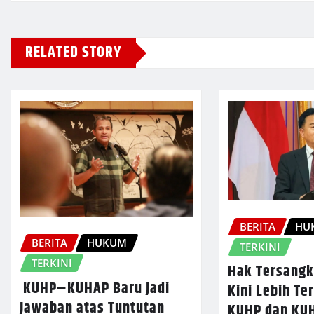
RELATED STORY
BERITA
HU
BERITA
HUKUM
TERKINI
TERKINI
Hak Tersangk
KUHP–KUHAP Baru Jadi
Kini Lebih Ter
Jawaban atas Tuntutan
KUHP dan KU