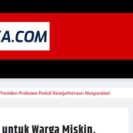
 Presiden Prabowo Peduli Kesejahteraan Masyarakat
 untuk Warga Miskin,