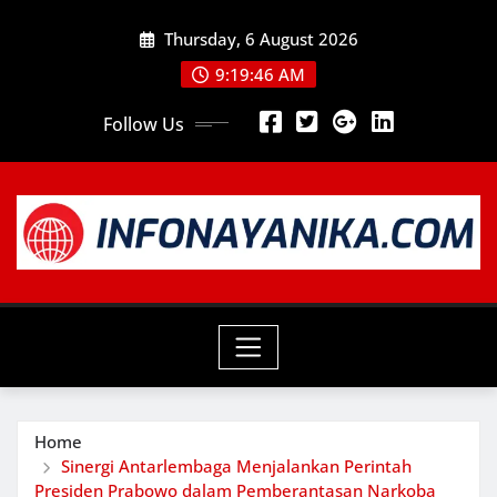
Skip
Thursday, 6 August 2026
to
content
9:19:47 AM
Follow Us
Home
Sinergi Antarlembaga Menjalankan Perintah
Presiden Prabowo dalam Pemberantasan Narkoba