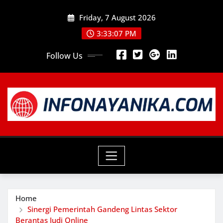
Skip
Friday, 7 August 2026
to
content
3:33:08 PM
Follow Us
Home
Sinergi Pemerintah Gandeng Lintas Sektor
Berantas Judi Online